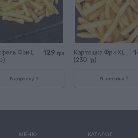
129
1
офель Фри L
Картошка Фри XL
грн
р)
(230 гр)
В корзину
В корзину
МЕНЮ
КАТАЛОГ