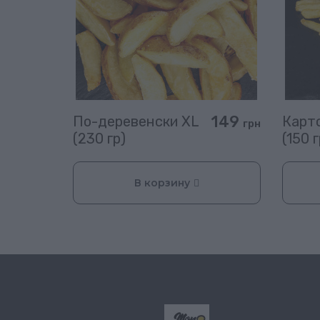
149
По-деревенски XL
Карт
грн
(230 гр)
(150 г
В корзину