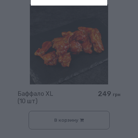
249
Баффало XL
грн
(10 шт)
В корзину